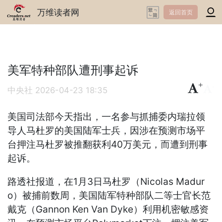
万维读者网
返回首页
美军特种部队遭刑事起诉
+
-
中央社
2026-04-23 18:35
美国司法部今天指出，一名参与抓捕委内瑞拉领
导人马杜罗的美国陆军士兵，因涉在预测市场平
台押注马杜罗被推翻获利40万美元，而遭到刑事
起诉。
路透社报道，在1月3日马杜罗（Nicolas Madur
o）被捕前数周，美国陆军特种部队二等士官长范
戴克（Gannon Ken Van Dyke）利用机密敏感资