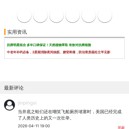
实用资讯
抗癌明星组合 多年口碑保证！天然植物萃取 有效对抗癌细胞
中老年补钙必备，2星期消除夜间抽筋、腰背疼痛，防治骨质疏松立竿见影
最新评论
jinpingxi
当井底之蛙们还在嘲笑飞船厕所堵塞时，美国已经完成
了人类历史上的又一次壮举。
2026-04-11 19:00
屏蔽