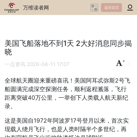
万维读者网
返回首页
美国飞船落地不到1天 2大好消息同步揭
晓
+
-
一点资讯
2026-04-11 17:07
全球航天圈迎来重磅喜讯！美国阿耳忒弥斯2号飞
船圆满完成深空探测任务，顺利返程溅落，飞行
距离突破40万公里，一举创下人类载人航天新纪
录。
这是美国自1972年阿波罗17号登月以来，首次实
现载人绕月飞行，也是人类时隔半个多世纪，再