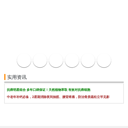
实用资讯
抗癌明星组合 多年口碑保证！天然植物萃取 有效对抗癌细胞
中老年补钙必备，2星期消除夜间抽筋、腰背疼痛，防治骨质疏松立竿见影