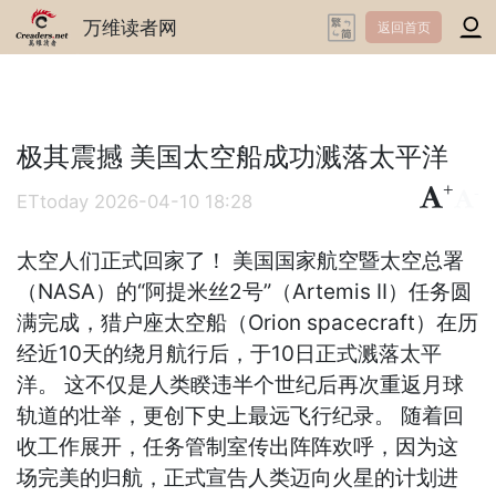
万维读者网
返回首页
极其震撼 美国太空船成功溅落太平洋
+
-
ETtoday
2026-04-10 18:28
太空人们正式回家了！ 美国国家航空暨太空总署
（NASA）的“阿提米丝2号”（Artemis II）任务圆
满完成，猎户座太空船（Orion spacecraft）在历
经近10天的绕月航行后，于10日正式溅落太平
洋。 这不仅是人类睽违半个世纪后再次重返月球
轨道的壮举，更创下史上最远飞行纪录。 随着回
收工作展开，任务管制室传出阵阵欢呼，因为这
场完美的归航，正式宣告人类迈向火星的计划进