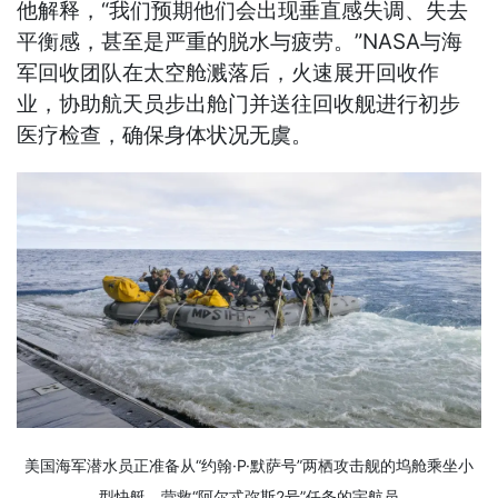
他解释，“我们预期他们会出现垂直感失调、失去
平衡感，甚至是严重的脱水与疲劳。”NASA与海
军回收团队在太空舱溅落后，火速展开回收作
业，协助航天员步出舱门并送往回收舰进行初步
医疗检查，确保身体状况无虞。
美国海军潜水员正准备从“约翰·P·默萨号”两栖攻击舰的坞舱乘坐小
型快艇，营救“阿尔忒弥斯2号”任务的宇航员