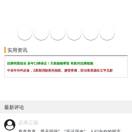
实用资讯
抗癌明星组合 多年口碑保证！天然植物萃取 有效对抗癌细胞
中老年补钙必备，2星期消除夜间抽筋、腰背疼痛，防治骨质疏松立竿见影
最新评论
必將正義
恭喜恭喜，普天同庆”、“见证历史”，人们兴奋的留言，