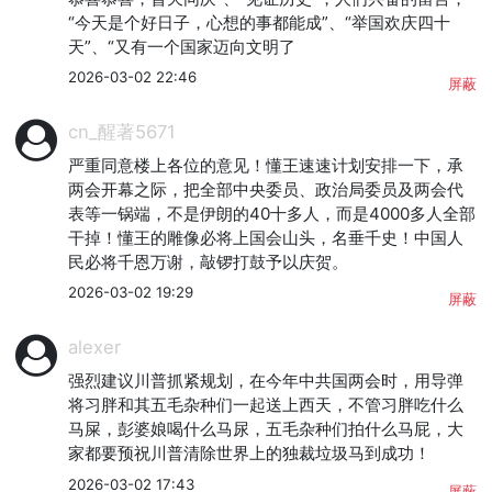
“今天是个好日子，心想的事都能成”、“举国欢庆四十
天”、“又有一个国家迈向文明了
2026-03-02 22:46
屏蔽
cn_醒著5671
严重同意楼上各位的意见！懂王速速计划安排一下，承
两会开幕之际，把全部中央委员、政治局委员及两会代
表等一锅端，不是伊朗的40十多人，而是4000多人全部
干掉！懂王的雕像必将上国会山头，名垂千史！中国人
民必将千恩万谢，敲锣打鼓予以庆贺。
2026-03-02 19:29
屏蔽
alexer
强烈建议川普抓紧规划，在今年中共国两会时，用导弹
将习胖和其五毛杂种们一起送上西天，不管习胖吃什么
马屎，彭婆娘喝什么马尿，五毛杂种们拍什么马屁，大
家都要预祝川普清除世界上的独裁垃圾马到成功！
2026-03-02 17:43
屏蔽