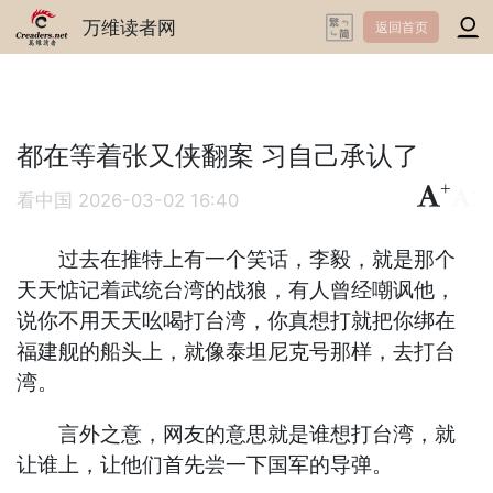
万维读者网
返回首页
都在等着张又侠翻案 习自己承认了
+
-
看中国
2026-03-02 16:40
过去在推特上有一个笑话，李毅，就是那个
天天惦记着武统台湾的战狼，有人曾经嘲讽他，
说你不用天天吆喝打台湾，你真想打就把你绑在
福建舰的船头上，就像泰坦尼克号那样，去打台
湾。
言外之意，网友的意思就是谁想打台湾，就
让谁上，让他们首先尝一下国军的导弹。