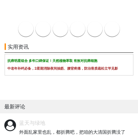
实用资讯
抗癌明星组合 多年口碑保证！天然植物萃取 有效对抗癌细胞
中老年补钙必备，2星期消除夜间抽筋、腰背疼痛，防治骨质疏松立竿见影
最新评论
蓝天与绿地
外面乱家里也乱，都折腾吧，把咱的大清国折腾没了