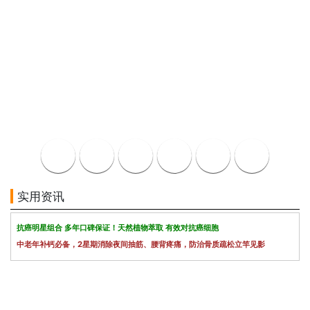
实用资讯
抗癌明星组合 多年口碑保证！天然植物萃取 有效对抗癌细胞
中老年补钙必备，2星期消除夜间抽筋、腰背疼痛，防治骨质疏松立竿见影