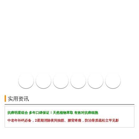
实用资讯
抗癌明星组合 多年口碑保证！天然植物萃取 有效对抗癌细胞
中老年补钙必备，2星期消除夜间抽筋、腰背疼痛，防治骨质疏松立竿见影