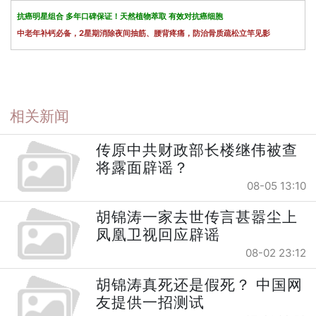
抗癌明星组合 多年口碑保证！天然植物萃取 有效对抗癌细胞
中老年补钙必备，2星期消除夜间抽筋、腰背疼痛，防治骨质疏松立竿见影
相关新闻
传原中共财政部长楼继伟被查
将露面辟谣？
08-05 13:10
胡锦涛一家去世传言甚嚣尘上
凤凰卫视回应辟谣
08-02 23:12
胡锦涛真死还是假死？ 中国网
友提供一招测试