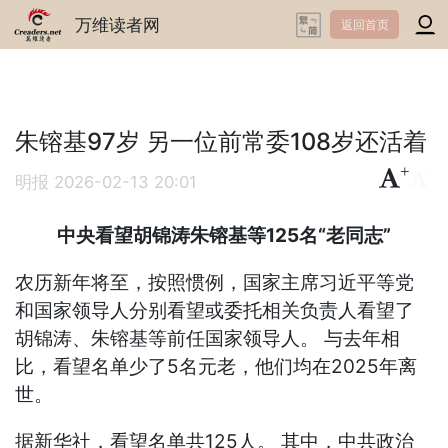
万维读者网
返回首页
朱镕基97岁 另一位前常委108岁还活着
+
-
明报
2026-02-13 20:01
中央看望胡锦涛朱镕基等125名“老同志”
农历新年将至，按照惯例，国家主席习近平等党
和国家领导人分别看望或委托相关负责人看望了
胡锦涛、朱镕基等前任国家领导人。 与去年相
比，看望名单少了5名元老，他们均在2025年离
世。
据新华社，看望名单共125人。 其中，中共政治