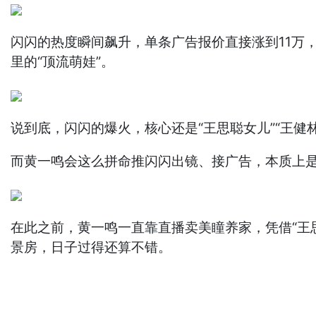
闪闪的热度瞬间飙升，单条广告报价直接涨到11万
里的“顶流萌娃”。
说到底，闪闪的爆火，核心还是“王思聪女儿”“王
而黄一鸣会这么拼命推闪闪出镜、接广告，本质上
在此之前，黄一鸣一直靠直播卖美瞳养家，凭借“王
景房，日子过得还算不错。