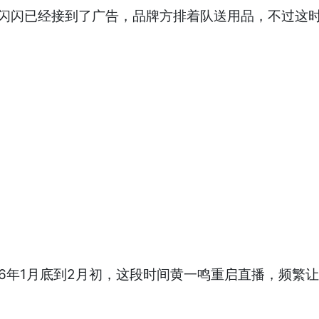
多的闪闪已经接到了广告，品牌方排着队送用品，不过
26年1月底到2月初，这段时间黄一鸣重启直播，频