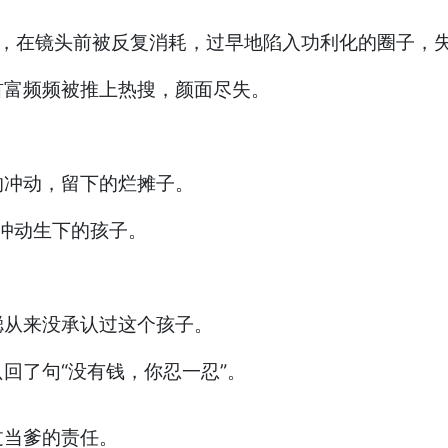
树，在镜头前被反复消耗，过早地陷入功利化的圈子，
首富频频被推上热搜，颜面尽失。
的冲动，留下的烂摊子。
时冲动生下的孩子。
聪从来没承认过这个孩子。
回了句“没有钱，你忍一忍”。
过当爹的责任。