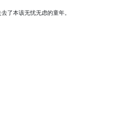
失去了本该无忧无虑的童年。