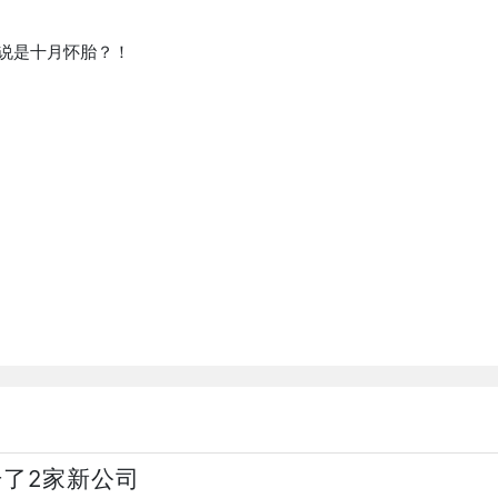
啥说是十月怀胎？！
册了2家新公司