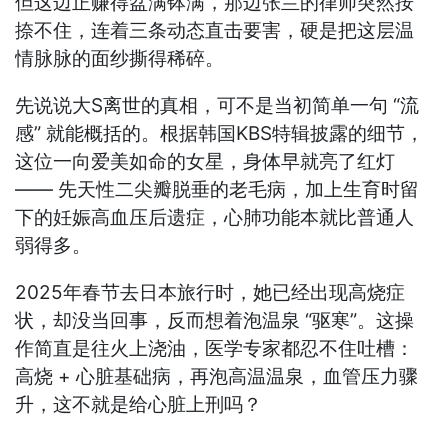
但这边正赚得盆满钵满，那边张兰的律师突然按
捺不住，连着三条动态直击要害，硬是把这层温
情脉脉的面纱撕得稀碎。
先说说大S离世的真相，可不是当初简单一句 “流
感” 就能概括的。根据韩国KBS特辑披露的细节，
这位一向爱美如命的女星，身体早就亮了红灯
—— 先天性二尖瓣脱垂的老毛病，加上生育时留
下的妊娠高血压后遗症，心肺功能本就比普通人
弱得多。
2025年春节去日本旅行时，她已经出现高烧症
状，却没当回事，反而想着泡温泉 “驱寒”。这操
作简直是往火上浇油，医学专家都忍不住吐槽：
高烧 + 心脏基础病，再泡高温温泉，血管压力骤
升，这不就是给心脏上刑吗？