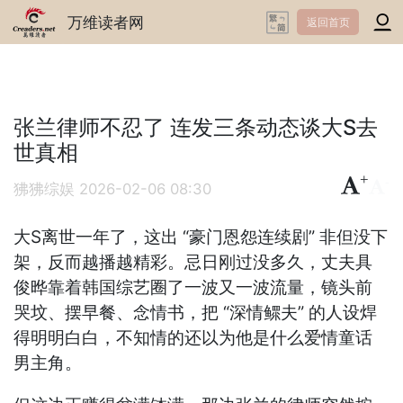
万维读者网
返回首页
张兰律师不忍了 连发三条动态谈大S去
世真相
+
-
狒狒综娱
2026-02-06 08:30
大S离世一年了，这出 “豪门恩怨连续剧” 非但没下
架，反而越播越精彩。忌日刚过没多久，丈夫具
俊晔靠着韩国综艺圈了一波又一波流量，镜头前
哭坟、摆早餐、念情书，把 “深情鳏夫” 的人设焊
得明明白白，不知情的还以为他是什么爱情童话
男主角。