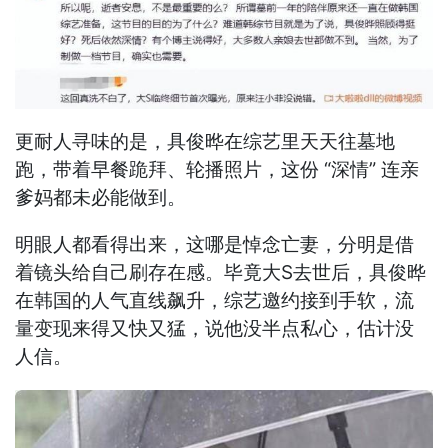
更耐人寻味的是，具俊晔在综艺里天天往墓地
跑，带着早餐跪拜、轮播照片，这份 “深情” 连亲
爹妈都未必能做到。
明眼人都看得出来，这哪是悼念亡妻，分明是借
着镜头给自己刷存在感。毕竟大S去世后，具俊晔
在韩国的人气直线飙升，综艺邀约接到手软，流
量变现来得又快又猛，说他没半点私心，估计没
人信。