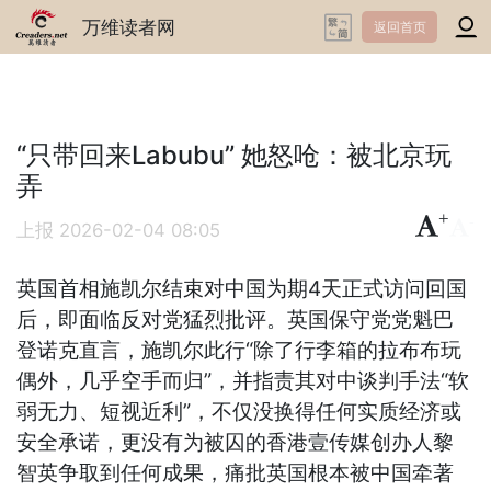
万维读者网
返回首页
“只带回来Labubu” 她怒呛：被北京玩
弄
+
-
上报
2026-02-04 08:05
英国首相施凯尔结束对中国为期4天正式访问回国
后，即面临反对党猛烈批评。英国保守党党魁巴
登诺克直言，施凯尔此行“除了行李箱的拉布布玩
偶外，几乎空手而归”，并指责其对中谈判手法“软
弱无力、短视近利”，不仅没换得任何实质经济或
安全承诺，更没有为被囚的香港壹传媒创办人黎
智英争取到任何成果，痛批英国根本被中国牵著