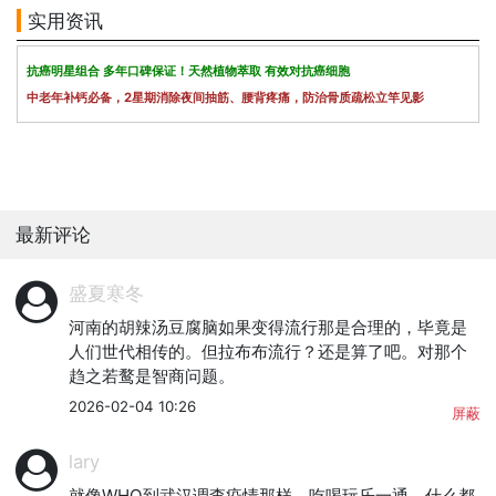
实用资讯
抗癌明星组合 多年口碑保证！天然植物萃取 有效对抗癌细胞
中老年补钙必备，2星期消除夜间抽筋、腰背疼痛，防治骨质疏松立竿见影
最新评论
盛夏寒冬
河南的胡辣汤豆腐脑如果变得流行那是合理的，毕竟是
人们世代相传的。但拉布布流行？还是算了吧。对那个
趋之若鹜是智商问题。
2026-02-04 10:26
屏蔽
lary
就像WHO到武汉调查疫情那样，吃喝玩乐一通，什么都