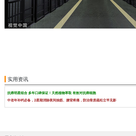
实用资讯
抗癌明星组合 多年口碑保证！天然植物萃取 有效对抗癌细胞
中老年补钙必备，2星期消除夜间抽筋、腰背疼痛，防治骨质疏松立竿见影