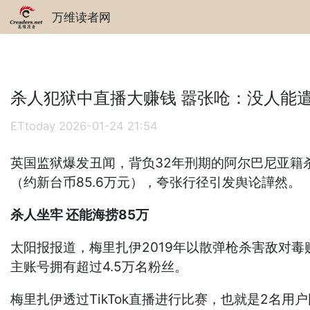
万维读者网
杀人犯狱中直播大赚钱 嚣张呛：没人能
ETtoday
2026-01-24 21:54
英国监狱爆发丑闻，背负32年刑期的阿尔巴尼亚籍杀人犯
（约新台币85.6万元），夸张行径引发舆论譁然。
杀人坐牢 还能海捞85万
太阳报报道，梅里扎伊2019年以散弹枪杀害敌对毒贩
主账号拥有超过4.5万名粉丝。
梅里扎伊透过TikTok直播进行比赛，也就是2