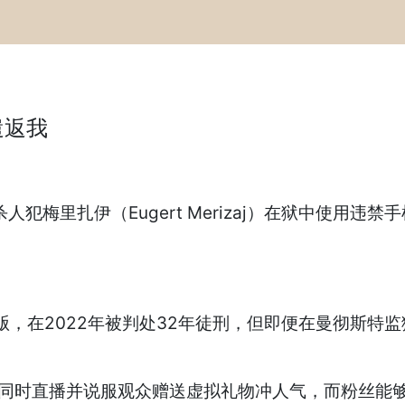
遣返我
梅里扎伊（Eugert Merizaj）在狱中使用违禁手
，在2022年被判处32年徒刑，但即便在曼彻斯特监狱
名用户同时直播并说服观众赠送虚拟礼物冲人气，而粉丝