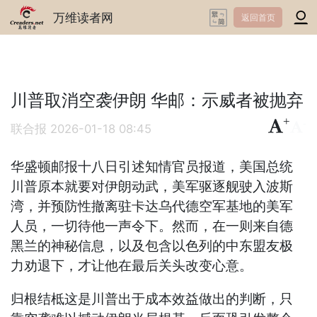
万维读者网
返回首页
川普取消空袭伊朗 华邮：示威者被抛弃
+
-
联合报
2026-01-18 08:45
华盛顿邮报十八日引述知情官员报道，美国总统
川普原本就要对伊朗动武，美军驱逐舰驶入波斯
湾，并预防性撤离驻卡达乌代德空军基地的美军
人员，一切待他一声令下。然而，在一则来自德
黑兰的神秘信息，以及包含以色列的中东盟友极
力劝退下，才让他在最后关头改变心意。
归根结柢这是川普出于成本效益做出的判断，只