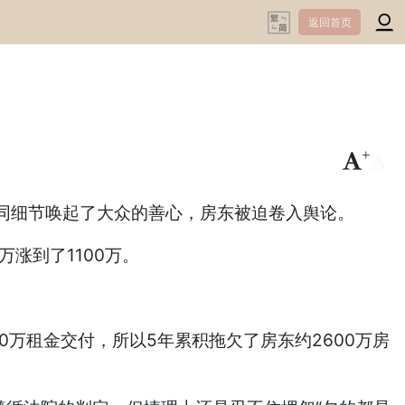
返回首页
+
-
同细节唤起了大众的善心，房东被迫卷入舆论。
涨到了1100万。
万租金交付，所以5年累积拖欠了房东约2600万房