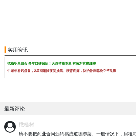
实用资讯
抗癌明星组合 多年口碑保证！天然植物萃取 有效对抗癌细胞
中老年补钙必备，2星期消除夜间抽筋、腰背疼痛，防治骨质疏松立竿见影
最新评论
橄榄树
请不要把商业合同违约搞成道德绑架。一般情况下，房租每年