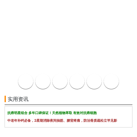
实用资讯
抗癌明星组合 多年口碑保证！天然植物萃取 有效对抗癌细胞
中老年补钙必备，2星期消除夜间抽筋、腰背疼痛，防治骨质疏松立竿见影