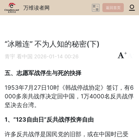
万维读者网
返回首页
“冰雕连” 不为人知的秘密(下)
+
-
青宇 看中国
2026-01-14 00:26
五、志愿军战俘生与死的抉择
1953年7月27日10时《韩战停战协定》签订，有6
000多亲共战俘决定回中国，1万4000名反共战俘
坚决去台湾。
1、“123自由日”反共战俘投奔自由
许多反共战俘是国民党的旧部，或在中国时已受