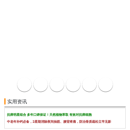
实用资讯
抗癌明星组合 多年口碑保证！天然植物萃取 有效对抗癌细胞
中老年补钙必备，2星期消除夜间抽筋、腰背疼痛，防治骨质疏松立竿见影