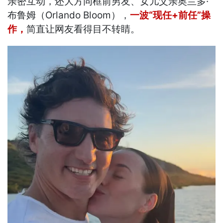
亲密互动，还大方同框前男友、女儿父亲奥兰多·
布鲁姆（Orlando Bloom），
一波“现任+前任”操
作，
简直让网友看得目不转睛。