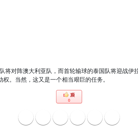
国队将对阵澳大利亚队，而首轮输球的泰国队将迎战伊
动权。当然，这又是一个相当艰巨的任务。
0