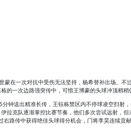
鲍世蒙在一次对抗中受伤无法坚持，杨希替补出场。不
钰栋的一次边路强突传中，可惜王博豪的头球冲顶稍稍
5分钟送出精准长传，王钰栋禁区内不停球凌空扫射
，伊拉克队逐渐掌控比赛节奏，他们多次尝试远射，但
通过右路传中获得绝佳头球得分机会，门将李昊连续贡