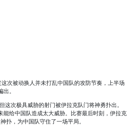
过这次被动换人并未打乱中国队的攻防节奏，上半场
偏出。
，但这次极具威胁的射门被伊拉克队门将神勇扑出。
未能给中国队造成太大威胁。比赛最后时刻，伊拉克
献神扑，为中国队守住了一场平局。