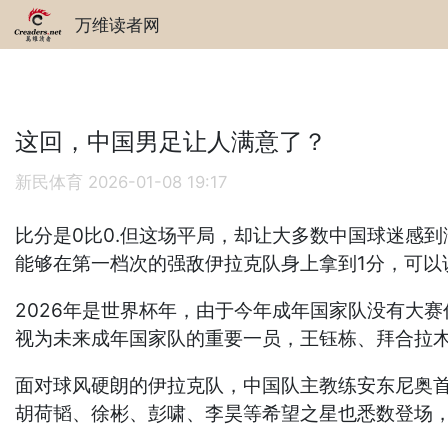
万维读者网
这回，中国男足让人满意了？
新民体育
2026-01-08 19:17
比分是0比0.但这场平局，却让大多数中国球迷感到
能够在第一档次的强敌伊拉克队身上拿到1分，可以
2026年是世界杯年，由于今年成年国家队没有大
视为未来成年国家队的重要一员，王钰栋、拜合拉
面对球风硬朗的伊拉克队，中国队主教练安东尼奥首
胡荷韬、徐彬、彭啸、李昊等希望之星也悉数登场