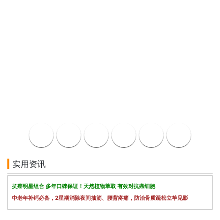
实用资讯
抗癌明星组合 多年口碑保证！天然植物萃取 有效对抗癌细胞
中老年补钙必备，2星期消除夜间抽筋、腰背疼痛，防治骨质疏松立竿见影