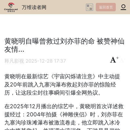
万维读者网
返回首页
黄晓明自曝曾救过刘亦菲的命 被赞神仙
友情...
+
-
释凡影视
2025-12-28 17:37
黄晓明在最新综艺《宇宙闪烁请注意》中主动提
及20年前跳入九寨沟瀑布救起刘亦菲的惊险经
历，让这段尘封往事瞬间引爆全网热议。
在2025年12月播出的综艺中，黄晓明首次详述救
援经过：2004年拍摄《神雕侠侣》时，刘亦菲在
九寨沟珍珠滩瀑布被激流卷走，他立即跳入冰冷