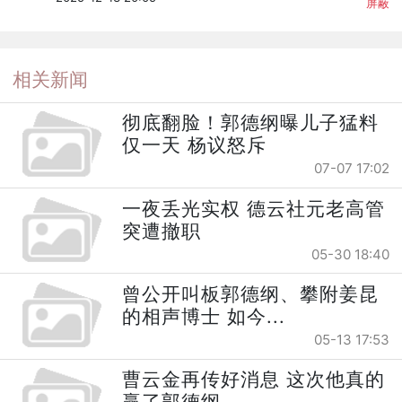
屏蔽
相关新闻
彻底翻脸！郭德纲曝儿子猛料
仅一天 杨议怒斥
07-07 17:02
一夜丢光实权 德云社元老高管
突遭撤职
05-30 18:40
曾公开叫板郭德纲、攀附姜昆
的相声博士 如今...
05-13 17:53
曹云金再传好消息 这次他真的
赢了郭德纲