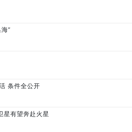
海”
？
生活 条件全公开
小卫星有望奔赴火星