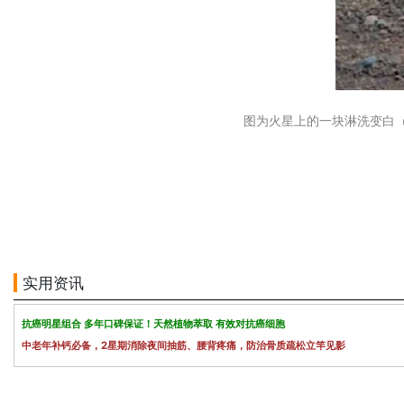
图为火星上的一块淋洗变白（b
实用资讯
抗癌明星组合 多年口碑保证！天然植物萃取 有效对抗癌细胞
中老年补钙必备，2星期消除夜间抽筋、腰背疼痛，防治骨质疏松立竿见影