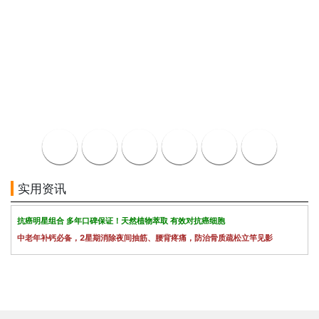
实用资讯
抗癌明星组合 多年口碑保证！天然植物萃取 有效对抗癌细胞
中老年补钙必备，2星期消除夜间抽筋、腰背疼痛，防治骨质疏松立竿见影