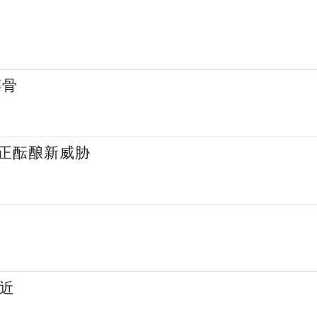
碎骨
正酝酿新威胁
逼近