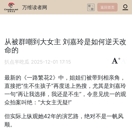
万维读者网
返回首页
从被群嘲到大女主 刘嘉玲是如何逆天改
命的
+
-
扒点半吃瓜
2025-12-01 17:15
最新的《一路繁花2》中，姐姐们被带到相亲角，
直接把“生不生孩子”再度送上热搜，尤其是刘嘉玲
一句“再让我选择，我还是不生”，令意见统一的观
众拍案叫绝：“大女主无疑!”
但实际上纵观她42年的演艺路，绝对不是一帆风
顺。