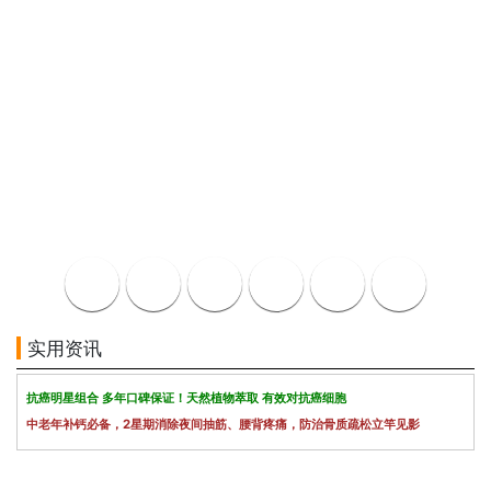
实用资讯
抗癌明星组合 多年口碑保证！天然植物萃取 有效对抗癌细胞
中老年补钙必备，2星期消除夜间抽筋、腰背疼痛，防治骨质疏松立竿见影