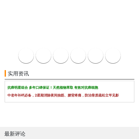
实用资讯
抗癌明星组合 多年口碑保证！天然植物萃取 有效对抗癌细胞
中老年补钙必备，2星期消除夜间抽筋、腰背疼痛，防治骨质疏松立竿见影
最新评论