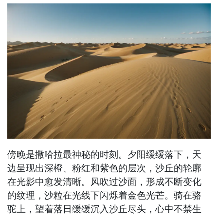
傍晚是撒哈拉最神秘的时刻。夕阳缓缓落下，天
边呈现出深橙、粉红和紫色的层次，沙丘的轮廓
在光影中愈发清晰。风吹过沙面，形成不断变化
的纹理，沙粒在光线下闪烁着金色光芒。骑在骆
驼上，望着落日缓缓沉入沙丘尽头，心中不禁生