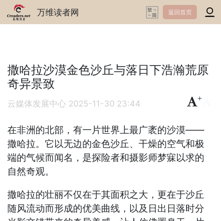
万维读者网
返回首页
撒哈拉沙漠金色沙丘与落日下浩瀚荒原
奇异景致
+
-
云媒体发展中心
2025-11-30 23:44
在非洲的北部，有一片世界上最广袤的沙漠——
撒哈拉。它以无边的金色沙丘、干燥的空气和极
端的气候而闻名，是探险者和摄影师梦寐以求的
自然奇观。
撒哈拉的壮丽不仅在于其面积之大，更在于沙丘
随风流动而形成的优美曲线，以及日出日落时分