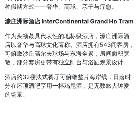
种假期方式——奢华、高球、亲子与疗愈。
濠庄洲际酒店 InterContinental Grand Ho Tram
作为头顿蕞具代表性的地标级酒店，濠庄洲际酒
店以奢华与高球文化著称。酒店拥有543间客房，
可俯瞰沙丘高尔夫球场与东海全景，房间面积宽
敞，部分套房更带有独立阳台与浴缸观景设计。
酒店的32楼法式餐厅可俯瞰整片海岸线，日落时
分在屋顶酒吧享用一杯鸡尾酒，是无数旅人钟爱
的场景。