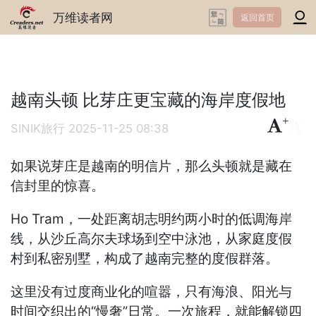
万维读者网
返回首页
越南头顿 比芽庄更宝藏的海岸度假地
+
-
SINIK旅行
2025-11-25 08:38
如果说芽庄是越南的明信片，那么头顿就是藏在
信封里的惊喜。
Ho Tram，一处距离胡志明约两小时的低调海岸
线，从沙丘高尔夫球场到空中泳池，从家庭度假
村到私密别墅，构成了越南完整的度假群落。
这里没有过度商业化的喧嚣，只有海浪、阳光与
时间交织出的“慢奢”日常。一次旅程，就能解锁四