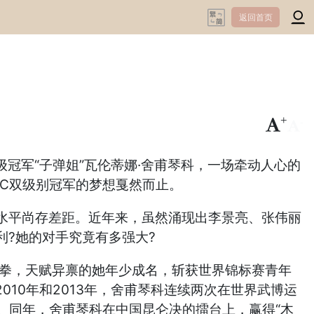
返回首页
+
-
冠军“子弹姐”瓦伦蒂娜·舍甫琴科，一场牵动人心的
C双级别冠军的梦想戛然而止。
水平尚存差距。近年来，虽然涌现出李景亮、张伟丽
?她的对手究竟有多强大?
泰拳，天赋异禀的她年少成名，斩获世界锦标赛青年
010年和2013年，舍甫琴科连续两次在世界武博运
衔。同年，舍甫琴科在中国昆仑决的擂台上，赢得“木