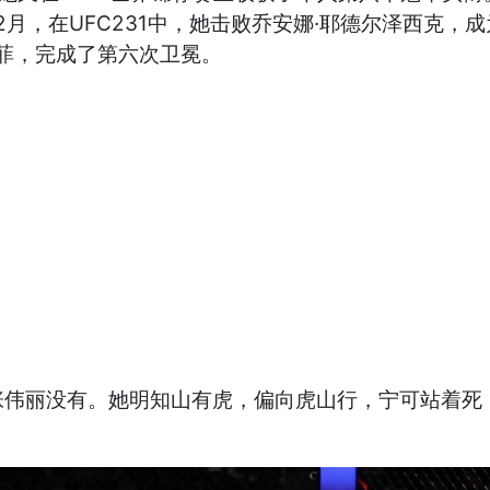
2月，在UFC231中，她击败乔安娜·耶德尔泽西克，成
墨菲，完成了第六次卫冕。
张伟丽没有。她明知山有虎，偏向虎山行，宁可站着死