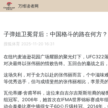
万维读者网
子弹姐卫冕背后：中国格斗的路在何方？
搜狐体育
2025-11-20 16:31
在纽约麦迪逊花园广场耀眼的聚光灯下，UFC322
对决最终以张伟丽的惜败告终。五回合的鏖战之后，
这场失利，对于全力以赴的张伟丽而言，个中滋味
等优秀选手，但与成绩斐然的张伟丽相比，李景亮的
瓦伦蒂娜·舍甫琴科，这位来自吉尔吉斯斯坦裔的秘
组冠军。2006年，她首次在IFMA世界锦标赛成
动会泰拳比赛中摘得女子60公斤级桂冠。2014年