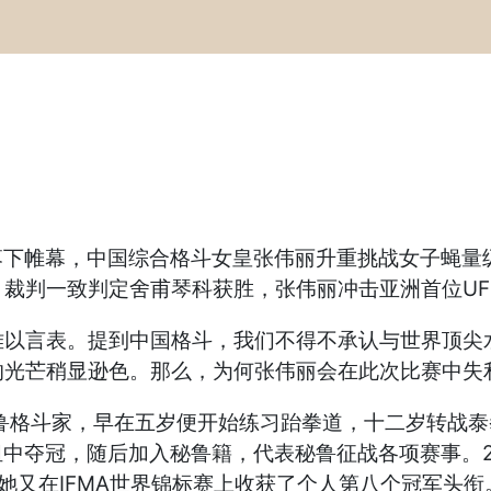
落下帷幕，中国综合格斗女皇张伟丽升重挑战女子蝇量级
裁判一致判定舍甫琴科获胜，张伟丽冲击亚洲首位UF
难以言表。提到中国格斗，我们不得不承认与世界顶尖
光芒稍显逊色。那么，为何张伟丽会在此次比赛中失利
鲁格斗家，早在五岁便开始练习跆拳道，十二岁转战
年组中夺冠，随后加入秘鲁籍，代表秘鲁征战各项赛事。2
，她又在IFMA世界锦标赛上收获了个人第八个冠军头