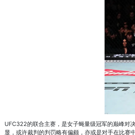
UFC322的联合主赛，是女子蝇量级冠军的巅峰
显，或许裁判的判罚略有偏颇，亦或是对手在比赛