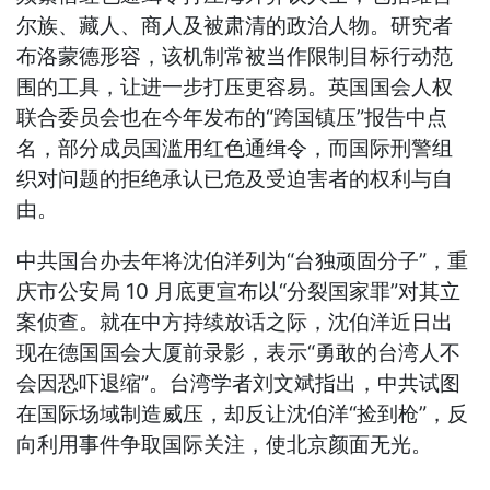
尔族、藏人、商人及被肃清的政治人物。研究者
布洛蒙德形容，该机制常被当作限制目标行动范
围的工具，让进一步打压更容易。英国国会人权
联合委员会也在今年发布的“跨国镇压”报告中点
名，部分成员国滥用红色通缉令，而国际刑警组
织对问题的拒绝承认已危及受迫害者的权利与自
由。
中共国台办去年将沈伯洋列为“台独顽固分子”，重
庆市公安局 10 月底更宣布以“分裂国家罪”对其立
案侦查。就在中方持续放话之际，沈伯洋近日出
现在德国国会大厦前录影，表示“勇敢的台湾人不
会因恐吓退缩”。台湾学者刘文斌指出，中共试图
在国际场域制造威压，却反让沈伯洋“捡到枪”，反
向利用事件争取国际关注，使北京颜面无光。