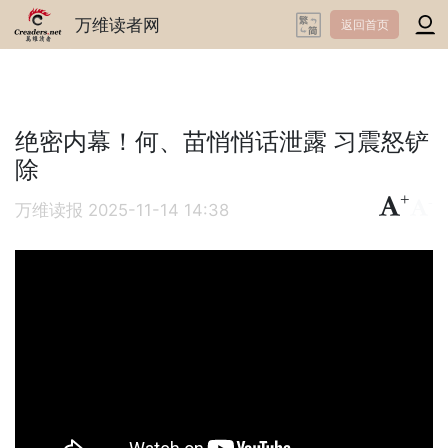
万维读者网
返回首页
绝密内幕！何、苗悄悄话泄露 习震怒铲
除
+
-
万维读报
2025-11-14 14:38