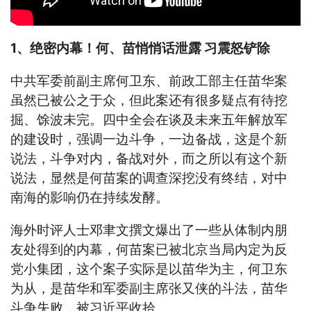
1、绝密内幕！何、苗悄悄话泄露 习震怒铲除
中共军委前副主席何卫东、前政工部主任苗华案
虽然已被公之于众，但此案还有很多疑点有待挖
掘、馀波未完。四中全会在谈及未来五年解放军
的建设时，强调一边斗争，一边备战，这是个新
说法，斗争对内，备战对外，而之所以有这个新
说法，显然是何苗案的调查深挖没有终结，对中
南海的影响仍在持续发酵。
海外时评人士邓聿文撰文爆出了一些从体制内朋
友处得到的内幕，何苗案已被北京当局内定为反
党小集团，这个案子实际是以苗华为主，何卫东
为从，是苗华和军委副主席张又侠的斗法，苗华
斗争失败，被习近平收拾。