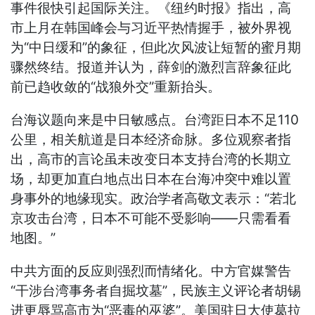
事件很快引起国际关注。《纽约时报》指出，高
市上月在韩国峰会与习近平热情握手，被外界视
为“中日缓和”的象征，但此次风波让短暂的蜜月期
骤然终结。报道并认为，薛剑的激烈言辞象征此
前已趋收敛的“战狼外交”重新抬头。
台海议题向来是中日敏感点。台湾距日本不足110
公里，相关航道是日本经济命脉。多位观察者指
出，高市的言论虽未改变日本支持台湾的长期立
场，却更加直白地点出日本在台海冲突中难以置
身事外的地缘现实。政治学者高敬文表示：“若北
京攻击台湾，日本不可能不受影响——只需看看
地图。”
中共方面的反应则强烈而情绪化。中方官媒警告
“干涉台湾事务者自掘坟墓”，民族主义评论者胡锡
进更辱骂高市为“恶毒的巫婆”。美国驻日大使葛拉