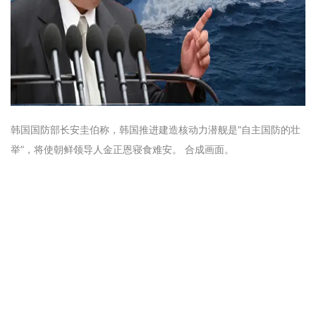
韩国国防部长安圭伯称，韩国推进建造核动力潜舰是“自主国防的壮
举”，将使朝鲜领导人金正恩寝食难安。 合成画面。