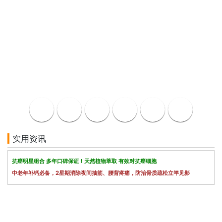
实用资讯
抗癌明星组合 多年口碑保证！天然植物萃取 有效对抗癌细胞
中老年补钙必备，2星期消除夜间抽筋、腰背疼痛，防治骨质疏松立竿见影