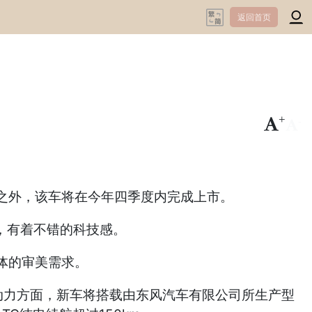
返回首页
+
-
之外，该车将在今年四季度内完成上市。
，有着不错的科技感。
体的审美需求。
m。动力方面，新车将搭载由东风汽车有限公司所生产型