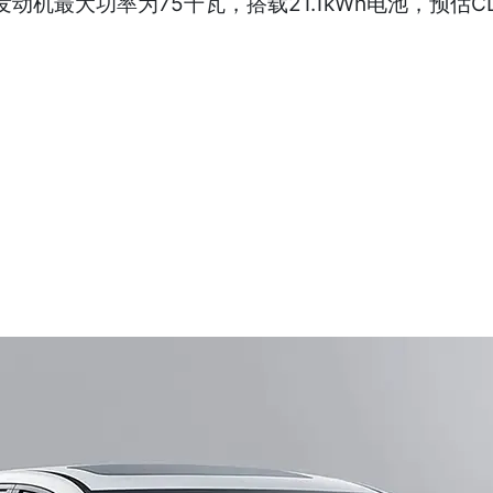
动机最大功率为75千瓦，搭载21.1kWh电池，预估CL