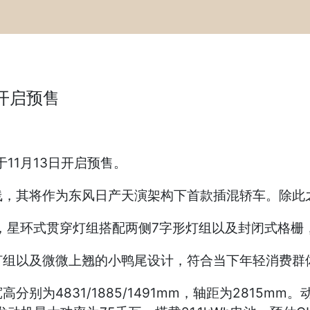
日开启预售
11月13日开启预售。
线，其将作为东风日产天演架构下首款插混轿车。除此
，星环式贯穿灯组搭配两侧7字形灯组以及封闭式格栅
灯组以及微微上翘的小鸭尾设计，符合当下年轻消费群
别为4831/1885/1491mm，轴距为2815m