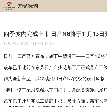
万维读者网
四季度内完成上市 日产N6将于11月13
搜狐汽车
2025-11-03 19:59
日前，日产官方宣布，旗下中型轿车——日产N6将于
该车已于此前在东风日产广州花都工厂正式量产下
作为全新车型，其继续沿用日产N7的极简设计风格
同时，该车采用隐藏式车门把手，并配备贯穿式尾
该车已于此前完成工信部申报，尺寸方面，新车长宽高分