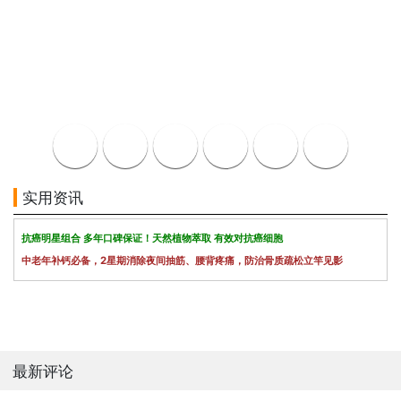
实用资讯
抗癌明星组合 多年口碑保证！天然植物萃取 有效对抗癌细胞
中老年补钙必备，2星期消除夜间抽筋、腰背疼痛，防治骨质疏松立竿见影
最新评论