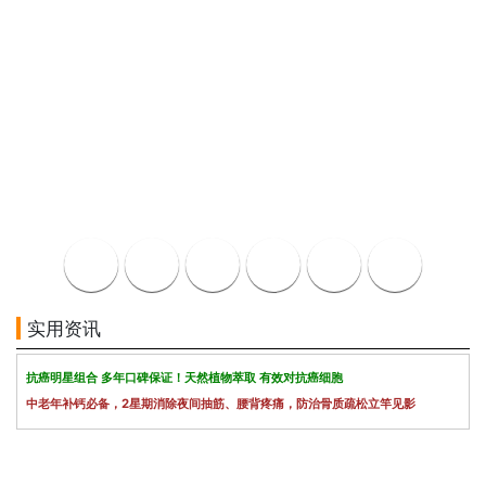
实用资讯
抗癌明星组合 多年口碑保证！天然植物萃取 有效对抗癌细胞
中老年补钙必备，2星期消除夜间抽筋、腰背疼痛，防治骨质疏松立竿见影