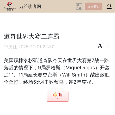
万维读者网
返回首页
道奇世界大赛二连霸
+
-
中央社
2025-11-01 22:30
美国职棒洛杉矶道奇队今天在世界大赛第7战一路
落后的情况下，9局罗哈斯（Miguel Rojas）开轰
追平、11局延长赛史密斯（Will Smith）敲出致胜
全垒打，终场5比4击败蓝鸟，连2年夺冠。
4