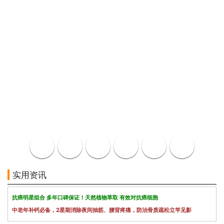
实用资讯
抗癌明星组合 多年口碑保证！天然植物萃取 有效对抗癌细胞
中老年补钙必备，2星期消除夜间抽筋、腰背疼痛，防治骨质疏松立竿见影