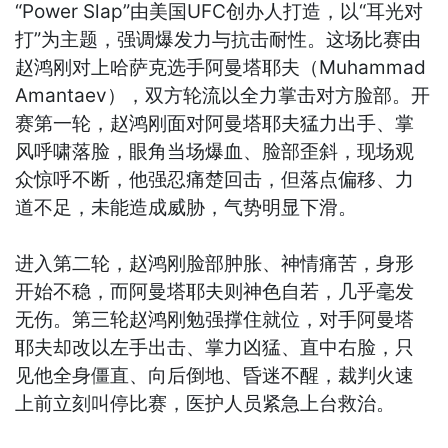
“Power Slap”由美国UFC创办人打造，以“耳光对
打”为主题，强调爆发力与抗击耐性。这场比赛由
赵鸿刚对上哈萨克选手阿曼塔耶夫（Muhammad
Amantaev），双方轮流以全力掌击对方脸部。开
赛第一轮，赵鸿刚面对阿曼塔耶夫猛力出手、掌
风呼啸落脸，眼角当场爆血、脸部歪斜，现场观
众惊呼不断，他强忍痛楚回击，但落点偏移、力
道不足，未能造成威胁，气势明显下滑。
进入第二轮，赵鸿刚脸部肿胀、神情痛苦，身形
开始不稳，而阿曼塔耶夫则神色自若，几乎毫发
无伤。第三轮赵鸿刚勉强撑住就位，对手阿曼塔
耶夫却改以左手出击、掌力凶猛、直中右脸，只
见他全身僵直、向后倒地、昏迷不醒，裁判火速
上前立刻叫停比赛，医护人员紧急上台救治。