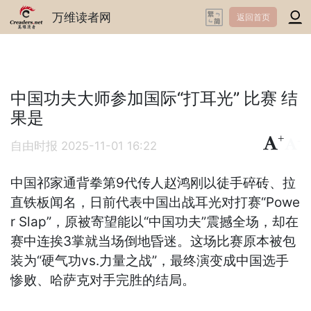
万维读者网
返回首页
中国功夫大师参加国际“打耳光” 比赛 结
果是
+
-
自由时报
2025-11-01 16:22
中国祁家通背拳第9代传人赵鸿刚以徒手碎砖、拉
直铁板闻名，日前代表中国出战耳光对打赛“Powe
r Slap”，原被寄望能以“中国功夫”震撼全场，却在
赛中连挨3掌就当场倒地昏迷。这场比赛原本被包
装为“硬气功vs.力量之战”，最终演变成中国选手
惨败、哈萨克对手完胜的结局。