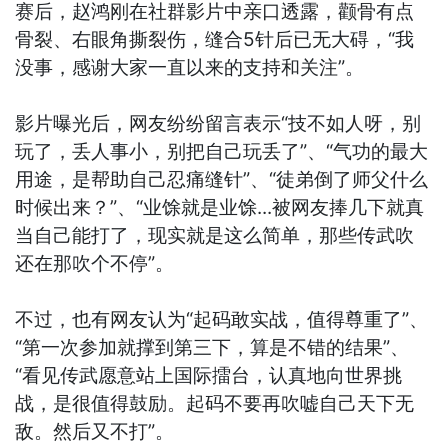
赛后，赵鸿刚在社群影片中亲口透露，颧骨有点
骨裂、右眼角撕裂伤，缝合5针后已无大碍，“我
没事，感谢大家一直以来的支持和关注”。
影片曝光后，网友纷纷留言表示“技不如人呀，别
玩了，丢人事小，别把自己玩丢了”、“气功的最大
用途，是帮助自己忍痛缝针”、“徒弟倒了师父什么
时候出来？”、“业馀就是业馀...被网友捧几下就真
当自己能打了，现实就是这么简单，那些传武吹
还在那吹个不停”。
不过，也有网友认为“起码敢实战，值得尊重了”、
“第一次参加就撑到第三下，算是不错的结果”、
“看见传武愿意站上国际擂台，认真地向世界挑
战，是很值得鼓励。起码不要再吹嘘自己天下无
敌。然后又不打”。