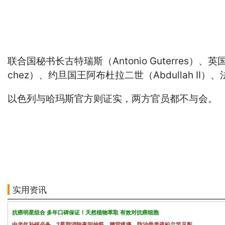
联合国秘书长古特瑞斯（Antonio Guterres）、英国
chez）、约旦国王阿布杜拉二世（Abdullah II）
以色列与哈玛斯官方则证实，两方官员都不与会。
实用资讯
抗癌明星组合 多年口碑保证！天然植物萃取 有效对抗癌细胞
中老年补钙必备，2星期消除夜间抽筋、腰背疼痛，防治骨质疏松立竿见影