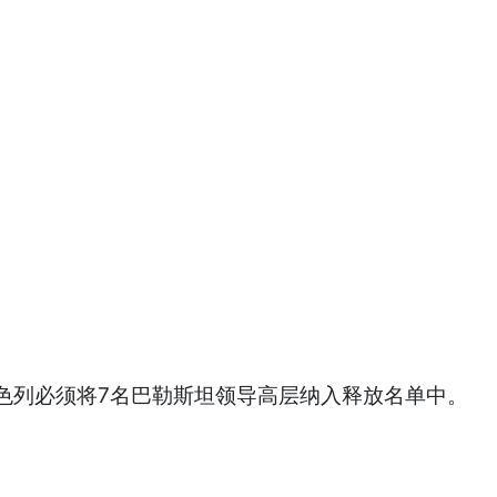
色列必须将7名巴勒斯坦领导高层纳入释放名单中。