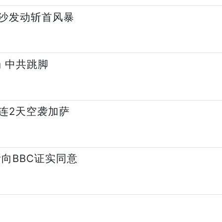
沙发动斩首风暴
 中共跳脚
连2天空袭加萨
向BBC证实同意