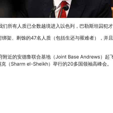
我们所有人质已全数越境进入以色列，巴勒斯坦囚犯才
袭时绑架、剩馀的47名人质（包括生还与罹难者），并
华府附近的安德鲁联合基地（Joint Base Andre
姆锡克（Sharm el-Sheikh）举行的20多国领袖高峰会。