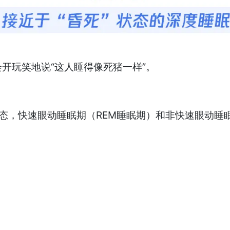
开玩笑地说“这人睡得像死猪一样”。
态，快速眼动睡眠期（REM睡眠期）和非快速眼动睡眠