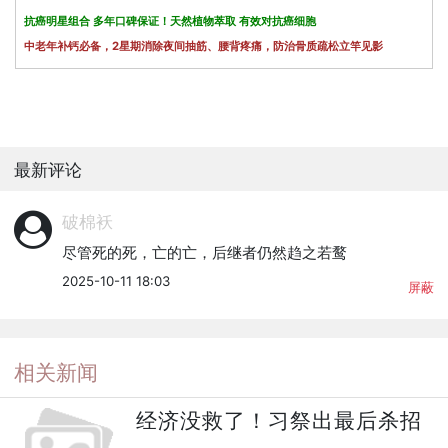
抗癌明星组合 多年口碑保证！天然植物萃取 有效对抗癌细胞
中老年补钙必备，2星期消除夜间抽筋、腰背疼痛，防治骨质疏松立竿见影
最新评论
破棉袄
尽管死的死，亡的亡，后继者仍然趋之若鹜
2025-10-11 18:03
屏蔽
相关新闻
经济没救了！习祭出最后杀招