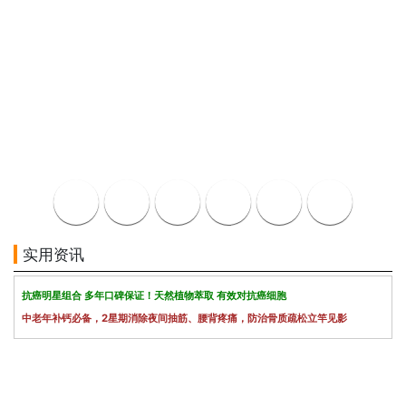
实用资讯
抗癌明星组合 多年口碑保证！天然植物萃取 有效对抗癌细胞
中老年补钙必备，2星期消除夜间抽筋、腰背疼痛，防治骨质疏松立竿见影