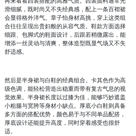
再来看看西装搭配的高雅气质。西装面料通常光
滑细腻，既时尚又不失经典感，配上一条百褶裙
会显得格外洋气。章子怡身材高挑，穿上这类组
合往往呈现出贵妇般的从容气质。鞋款方面选择
细跟、包脚式的鞋面设计，后跟若稍微露出，能
增添一丝灵动与清爽，整体造型既显气场又不失
舒适感。
然后是半身裙与白鞋的经典组合。卡其色作为高
级色调，能轻松营造出稳重而带有复古气息的视
觉效果。半身裙长度以过膝为佳，能够巧妙遮盖
小粗腿与宽胯等身材小缺点。厚底小白鞋则具备
多方面的搭配优势，颜色易于与不同单品配搭，
厚底设计还能提升高度，同时穿着感受也很舒
适。