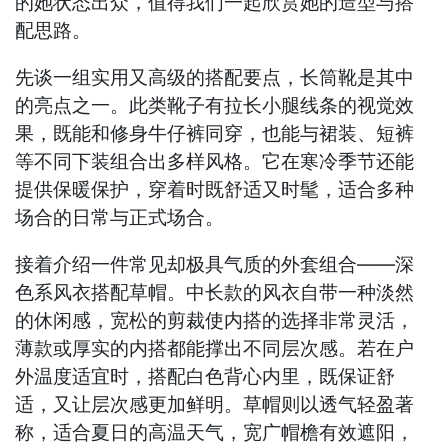
的她状态出众，值得我们一起欣赏她的造型与搭
配思路。
先谈一组实用又高级的搭配要点，长筒靴是其中
的亮点之一。此类靴子有拉长小腿线条的视觉效
果，既能和修身牛仔裤同穿，也能与裙装、短裤
等不同下装组合出多样风格。它在寒冷季节还能
提供保暖保护，穿着时既舒适又时髦，适合多种
场合的日常与正式场合。
接着介绍一件常见却极具气质的外套组合——深
色系风衣搭配草帽。中长款的风衣自带一种淡然
的休闲感，宽松的剪裁使内搭的选择非常灵活，
薄款或厚实的内搭都能撑出不同层次感。若在户
外温度适宜时，搭配白色背心内里，既保证舒
适，又让层次感更加鲜明。草帽则以透气轻盈著
称，适合夏日的高温天气，宽广帽檐有效遮阳，