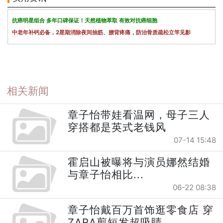
抗癌明星组合 多年口碑保证！天然植物萃取 有效对抗癌细胞
中老年补钙必备，2星期消除夜间抽筋、腰背疼痛，防治骨质疏松立竿见影
相关新闻
章子怡带娃看温网，母子三人
穿搭都是英式老钱风
07-14 15:48
霍启山被曝将与演员娜然结婚
与章子怡相比...
06-22 08:38
章子怡戴百万首饰逛零食店 穿
ZARA剪短发超吸睛