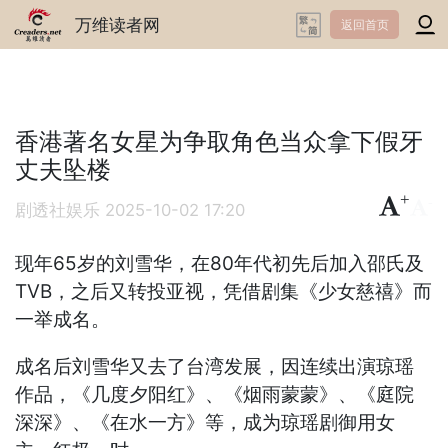
万维读者网
返回首页
香港著名女星为争取角色当众拿下假牙
丈夫坠楼
+
-
剧透社娱乐
2025-10-02 17:20
现年65岁的刘雪华，在80年代初先后加入邵氏及
TVB，之后又转投亚视，凭借剧集《少女慈禧》而
一举成名。
成名后刘雪华又去了台湾发展，因连续出演琼瑶
作品，《几度夕阳红》、《烟雨蒙蒙》、《庭院
深深》、《在水一方》等，成为琼瑶剧御用女