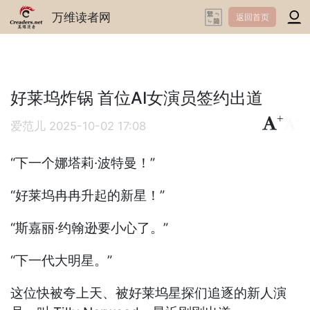
万维读者网
返回首页
好莱坞炸锅 首位AI女演员签约出道
+
-
爱范儿
2025-10-02 17:08
“下一个娜塔莉·波特曼！”
“好莱坞冉冉升起的新星！”
“斯嘉丽·约翰逊要小心了。”
“下一代大明星。”
这位快被夸上天、被好莱坞星探们追逐的新人演