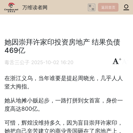
万维读者网
返回首页
她因崇拜许家印投资房地产 结果负债
469亿
+
-
毒舌三公子
2025-10-02 16:20
在浙江义乌，当年谁要是提起周晓光，几乎人人
竖大拇指。
她从地摊小贩起步，一路打拼到女首富，身价一
度高达800亿。
可惜，辉煌没维持多久，因为盲目崇拜许家印，
她把自己辛苦建立的商业帝国砸在了房地产上，