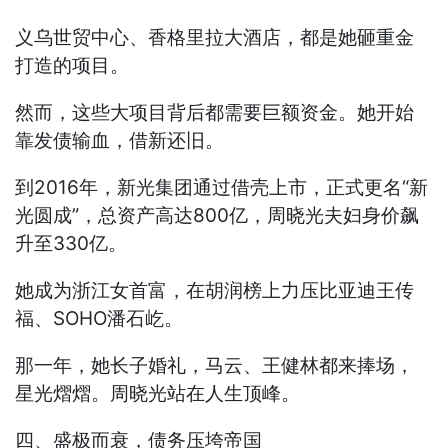
义乌世贸中心、香格里拉大酒店，都是她砸重金
打造的项目。
然而，这些大项目背后都需要巨额资金。她开始
靠发债输血，借新还旧。
到2016年，新光集团通过借壳上市，正式更名“新
光圆成”，总资产高达800亿，周晓光夫妇身价飙
升至330亿。
她成为浙江女首富，在胡润榜上力压比亚迪王传
福、SOHO潘石屹。
那一年，她长子婚礼，马云、王健林都来捧场，
星光熠熠。周晓光站在人生顶峰。
四、盛极而衰，债务压垮帝国