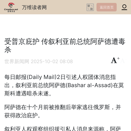
万维读者网
返回首页
受普京庇护 传叙利亚前总统阿萨德遭毒
杀
+
-
世界新闻网
2025-10-02 08:08
每日邮报(Daily Mail)2日引述人权团体消息指
出，叙利亚前总统阿萨德(Bashar al-Assad)在莫
斯科遭遇暗杀未遂。
阿萨德在十个月前被推翻后举家逃往俄罗斯，并
获得政治庇护。
叙利亚人权观察组织援引私人消息来源称，阿萨