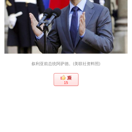
叙利亚前总统阿萨德。(美联社资料照)
15