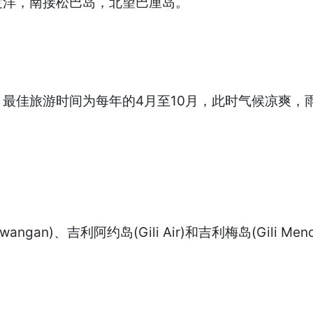
度洋，南接松巴岛，北望巴厘岛。
。
最佳旅游时间为每年的4月至10月，此时气候凉爽，
an)、吉利阿约岛(Gili Air)和吉利梅岛(Gili Men