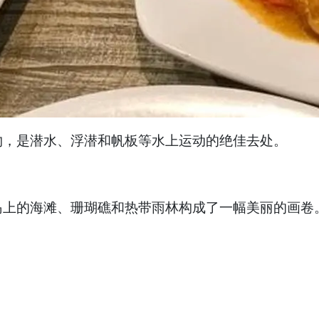
物，是潜水、浮潜和帆板等水上运动的绝佳去处。
岛上的海滩、珊瑚礁和热带雨林构成了一幅美丽的画卷