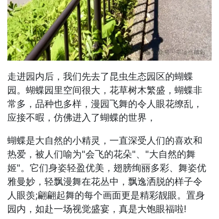
走进园内后，我们先去了昆虫生态园区的蝴蝶
园。蝴蝶园里空间很大，花草树木繁盛，蝴蝶非
常多，品种也多样，漫园飞舞的令人眼花缭乱，
应接不暇，仿佛进入了蝴蝶的世界，
蝴蝶是大自然的小精灵，一直深受人们的喜欢和
热爱，被人们喻为"会飞的花朵"、"大自然的舞
姬"。它们身姿轻盈优美，翅膀绚丽多彩、舞姿优
雅曼妙，轻飘漫舞在花丛中，飘逸洒脱的样子令
人眼羡;翩翩起舞的每个画面更是精彩靓眼。置身
园内，如赴一场视觉盛宴，真是大饱眼福啦!