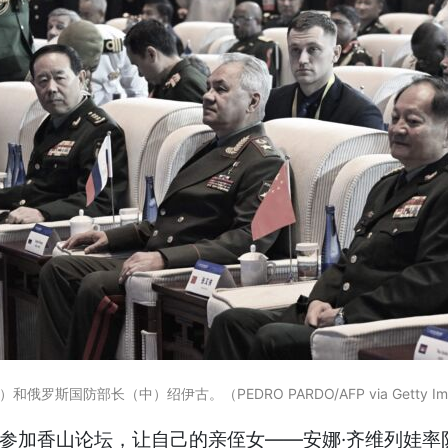
国防部长（中）绍伊古。（PEDRO PARDO/AFP via Getty Im
队参加香山论坛，让自己的亲侄女——安娜·齐维列娃