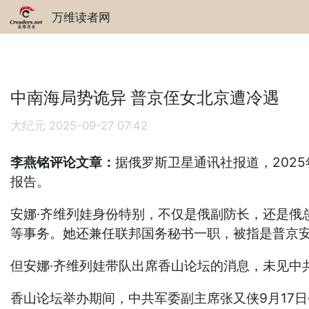
万维读者网
中南海局势诡异 普京侄女北京遭冷遇
大纪元
2025-09-27 07:42
李燕铭评论文章：
据俄罗斯卫星通讯社报道，202
报告。
安娜·齐维列娃身份特别，不仅是俄副防长，还是俄
等事务。她还兼任联邦国务秘书一职，被指是普京
但安娜·齐维列娃带队出席香山论坛的消息，未见中
香山论坛举办期间，中共军委副主席张又侠9月17