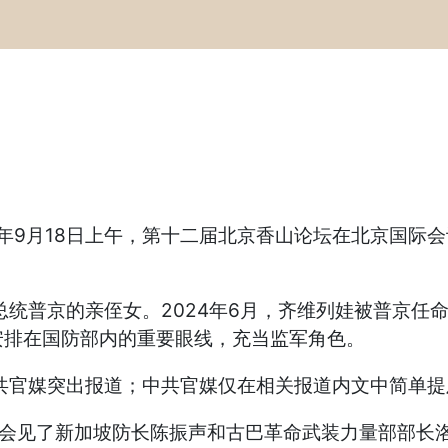
5年9月18日上午，第十二届北京香山论坛在北京国际
总统普京的亲侄女。2024年6月，齐维列娃被普京任
安排在国防部内的重要眼线，充当监军角色。
共官媒突出报道；中共官媒仅在相关报道内文中简单提
日会见了新加坡防长陈振声和古巴革命武装力量部部长