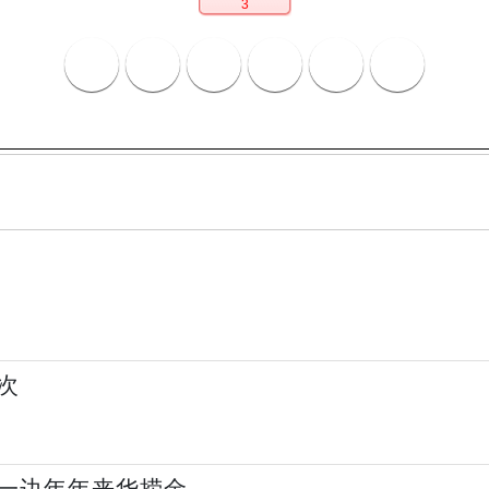
3
次
一边年年来华捞金