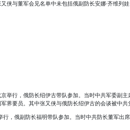
又侠与董军会见名单中未包括俄副防长安娜·齐维列娃
日在北京举行，俄防长绍伊古带队参加。当时中共军委副
国军界要员。其中张又侠与俄防长绍伊古的会谈被中共
在北京举行，俄副防长福明带队参加。当时中共防长董军