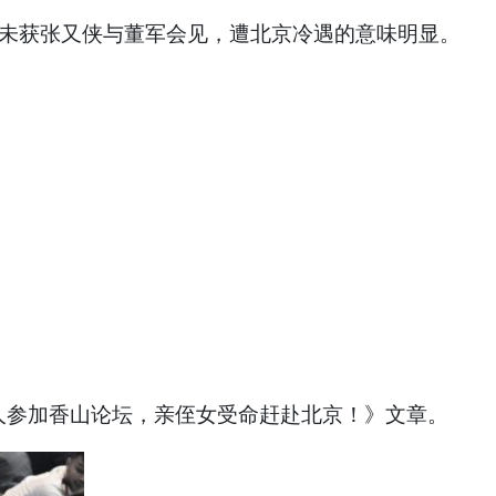
也未获张又侠与董军会见，遭北京冷遇的意味明显。
人参加香山论坛，亲侄女受命赶赴北京！》文章。