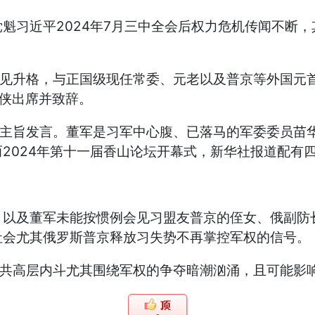
魁习近平2024年7月三中全会后权力危机传闻不断
罕见升格，与正国级现任常委、元老以及普京等外国元
又侠出席并致辞。
作主旨发言。董军是习军中心腹、已落马的军委委员苗
2024年第十一届香山论坛开幕式，新华社报道配有
。
以及董军未能按惯例会见习盟友普京的侄女、俄副防
社会尤其俄罗斯普京释放习失势不再掌控军权的信号。
中共高层内斗尤其围绕军权的争夺暗潮汹涌，且可能影