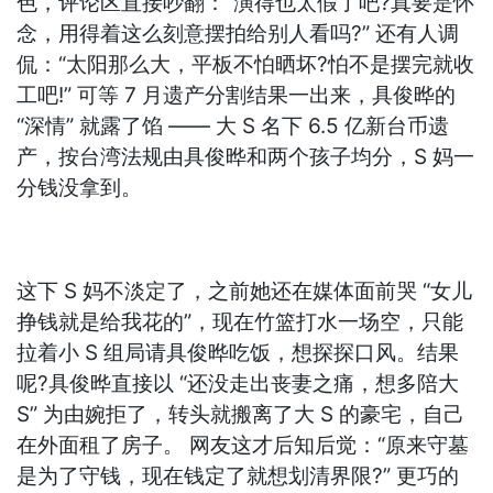
色，评论区直接吵翻：“演得也太假了吧?真要是怀
念，用得着这么刻意摆拍给别人看吗?” 还有人调
侃：“太阳那么大，平板不怕晒坏?怕不是摆完就收
工吧!” 可等 7 月遗产分割结果一出来，具俊晔的
“深情” 就露了馅 —— 大 S 名下 6.5 亿新台币遗
产，按台湾法规由具俊晔和两个孩子均分，S 妈一
分钱没拿到。
这下 S 妈不淡定了，之前她还在媒体面前哭 “女儿
挣钱就是给我花的”，现在竹篮打水一场空，只能
拉着小 S 组局请具俊晔吃饭，想探探口风。结果
呢?具俊晔直接以 “还没走出丧妻之痛，想多陪大
S” 为由婉拒了，转头就搬离了大 S 的豪宅，自己
在外面租了房子。 网友这才后知后觉：“原来守墓
是为了守钱，现在钱定了就想划清界限?” 更巧的