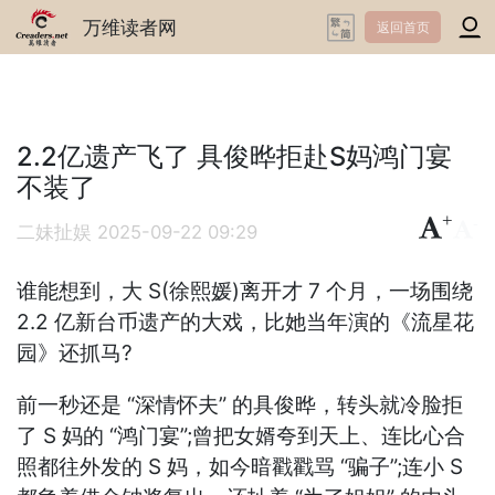
万维读者网
返回首页
2.2亿遗产飞了 具俊晔拒赴S妈鸿门宴
不装了
+
-
二妹扯娱
2025-09-22 09:29
谁能想到，大 S(徐熙媛)离开才 7 个月，一场围绕
2.2 亿新台币遗产的大戏，比她当年演的《流星花
园》还抓马?
前一秒还是 “深情怀夫” 的具俊晔，转头就冷脸拒
了 S 妈的 “鸿门宴”;曾把女婿夸到天上、连比心合
照都往外发的 S 妈，如今暗戳戳骂 “骗子”;连小 S