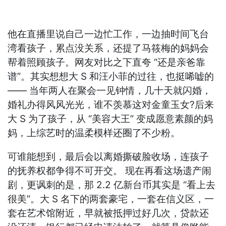
他在直播里说自己一边忙工作，一边抽时间飞台
湾看孩子，累点没关系，还提了马筱梅的妈妈会
帮着照顾孩子。网友对比之下直夸 “还是亲爸靠
谱”。其实想想大 S 和汪小菲的过往，也挺唏嘘的
—— 当年两人在聚会一见钟情，几十天就闪婚，
婚礼办得风风光光，谁不羡慕这对金童玉女?后来
大 S 为了孩子，从 “美容大王” 变成愿意素颜的妈
妈，上综艺时的温柔模样还圈了不少粉。
可谁能想到，最后会以离婚撕破脸收场，连孩子
的抚养权都争得不可开交。 现在再看这场遗产闹
剧，更讽刺的是，那 2.2 亿新台币其实是 “看上去
很美”。大 S 名下的两套豪宅，一套在信义区，一
套在艺术馆附近，早就被抵押过好几次，贷款还