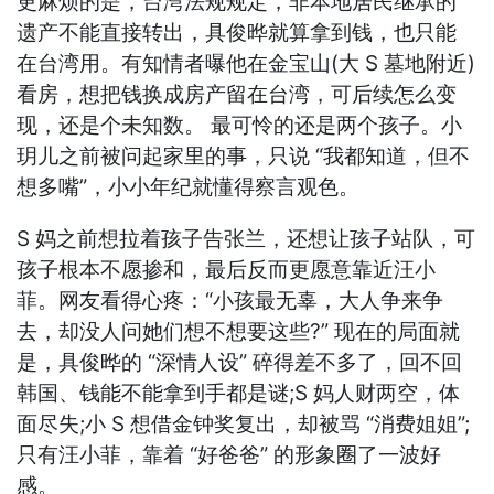
更麻烦的是，台湾法规规定，非本地居民继承的
遗产不能直接转出，具俊晔就算拿到钱，也只能
在台湾用。有知情者曝他在金宝山(大 S 墓地附近)
看房，想把钱换成房产留在台湾，可后续怎么变
现，还是个未知数。 最可怜的还是两个孩子。小
玥儿之前被问起家里的事，只说 “我都知道，但不
想多嘴”，小小年纪就懂得察言观色。
S 妈之前想拉着孩子告张兰，还想让孩子站队，可
孩子根本不愿掺和，最后反而更愿意靠近汪小
菲。网友看得心疼：“小孩最无辜，大人争来争
去，却没人问她们想不想要这些?” 现在的局面就
是，具俊晔的 “深情人设” 碎得差不多了，回不回
韩国、钱能不能拿到手都是谜;S 妈人财两空，体
面尽失;小 S 想借金钟奖复出，却被骂 “消费姐姐”;
只有汪小菲，靠着 “好爸爸” 的形象圈了一波好
感。