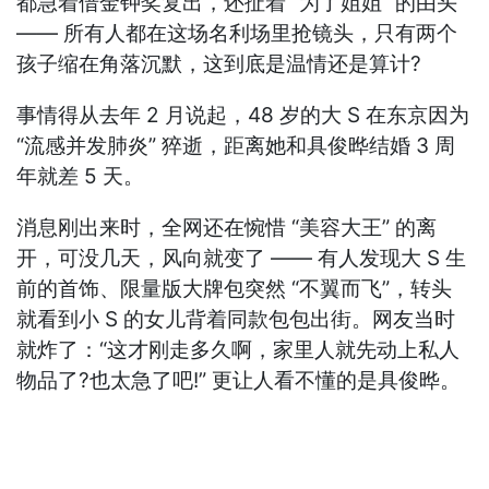
都急着借金钟奖复出，还扯着 “为了姐姐” 的由头
—— 所有人都在这场名利场里抢镜头，只有两个
孩子缩在角落沉默，这到底是温情还是算计?
事情得从去年 2 月说起，48 岁的大 S 在东京因为
“流感并发肺炎” 猝逝，距离她和具俊晔结婚 3 周
年就差 5 天。
消息刚出来时，全网还在惋惜 “美容大王” 的离
开，可没几天，风向就变了 —— 有人发现大 S 生
前的首饰、限量版大牌包突然 “不翼而飞”，转头
就看到小 S 的女儿背着同款包包出街。网友当时
就炸了：“这才刚走多久啊，家里人就先动上私人
物品了?也太急了吧!” 更让人看不懂的是具俊晔。