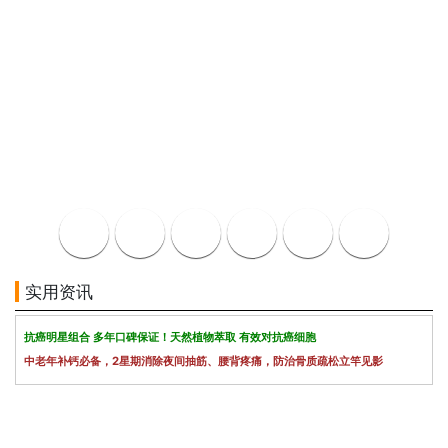
实用资讯
抗癌明星组合 多年口碑保证！天然植物萃取 有效对抗癌细胞
中老年补钙必备，2星期消除夜间抽筋、腰背疼痛，防治骨质疏松立竿见影