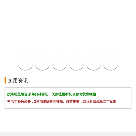
实用资讯
抗癌明星组合 多年口碑保证！天然植物萃取 有效对抗癌细胞
中老年补钙必备，2星期消除夜间抽筋、腰背疼痛，防治骨质疏松立竿见影