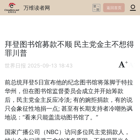
万维读者网
返回首页
拜登图书馆募款不顺 民主党金主不想得
罪川普
+
-
世界日报
2025-09-13 18:43
前总统拜登5日宣布他的纪念图书馆将落脚于特拉
华州，但在图书馆监督委员会成立并开始筹款
后，民主党金主反应冷淡; 有的婉拒捐款，有的说
只会象征性地捐一点; 甚至有长期支持者冷嘲热讽
地说：“看来只能盖流动图书馆了。”
国家广播公司（NBC）访问多位民主党捐款人，