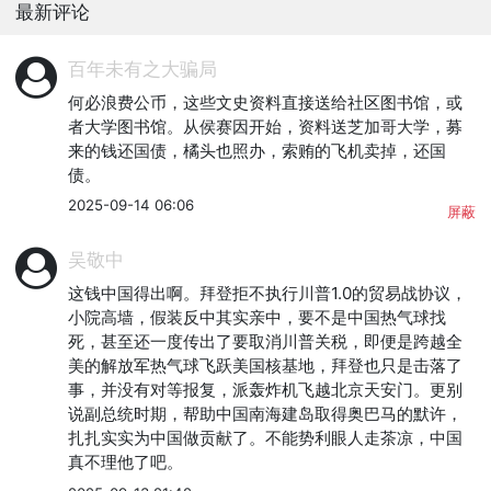
最新评论
百年未有之大骗局
何必浪费公币，这些文史资料直接送给社区图书馆，或
者大学图书馆。从侯赛因开始，资料送芝加哥大学，募
来的钱还国债，橘头也照办，索贿的飞机卖掉，还国
债。
2025-09-14 06:06
屏蔽
吴敬中
这钱中国得出啊。拜登拒不执行川普1.0的贸易战协议，
小院高墙，假装反中其实亲中，要不是中国热气球找
死，甚至还一度传出了要取消川普关税，即便是跨越全
美的解放军热气球飞跃美国核基地，拜登也只是击落了
事，并没有对等报复，派轰炸机飞越北京天安门。更别
说副总统时期，帮助中国南海建岛取得奥巴马的默许，
扎扎实实为中国做贡献了。不能势利眼人走茶凉，中国
真不理他了吧。